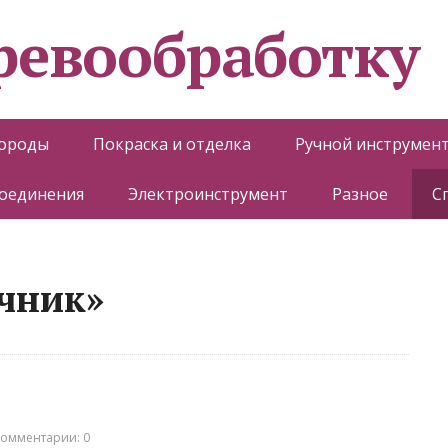
еревообработку
породы
Покраска и отделка
Ручной инструмен
соединения
Электроинструмент
Разное
С
чник»
омментарии: 0