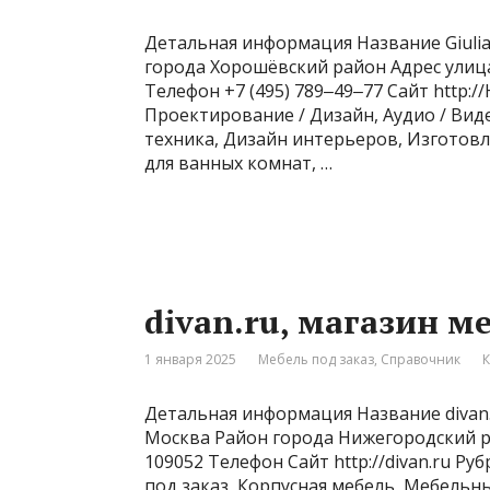
Детальная информация Название Giulia
города Хорошёвский район Адрес улиц
Телефон +7 (495) 789‒49‒77 Сайт http://
Проектирование / Дизайн, Аудио / Вид
техника, Дизайн интерьеров, Изготовл
для ванных комнат, …
divan.ru, магазин м
1 января 2025
Мебель под заказ
,
Справочник
К
Детальная информация Название divan.
Москва Район города Нижегородский ра
109052 Телефон Сайт http://divan.ru 
под заказ, Корпусная мебель, Мебельн