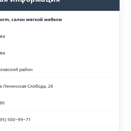
form, салон мягкой мебели
ва
ва
ловский район
а Ленинская Слобода, 26
80
495) 500‒99‒71