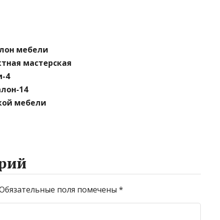
алон мебели
ктная мастерская
и-4
лон-14
ской мебели
рий
Обязательные поля помечены
*