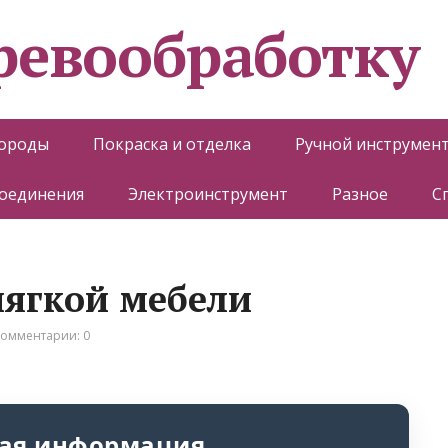
еревообработку
породы
Покраска и отделка
Ручной инструмен
соединения
Электроинструмент
Разное
С
мягкой мебели
омментарии: 0
ая информация