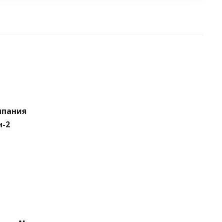
мпания
н-2