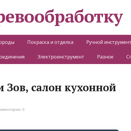
еревообработку
породы
Покраска и отделка
Ручной инструмен
соединения
Электроинструмент
Разное
С
и Зов, салон кухонной
мментарии: 0