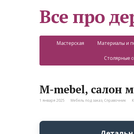
Все про д
Мастерская
Материалы и 
Столярные 
M-mebel, салон 
1 января 2025
Мебель под заказ
,
Справочник
К
Детальн