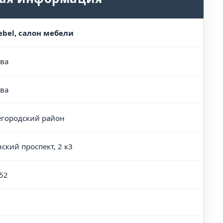
bel, салон мебели
ва
ва
городский район
нский проспект, 2 к3
52