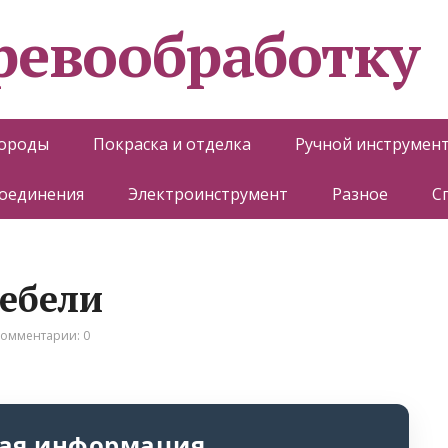
еревообработку
породы
Покраска и отделка
Ручной инструмен
соединения
Электроинструмент
Разное
С
мебели
омментарии: 0
ая информация