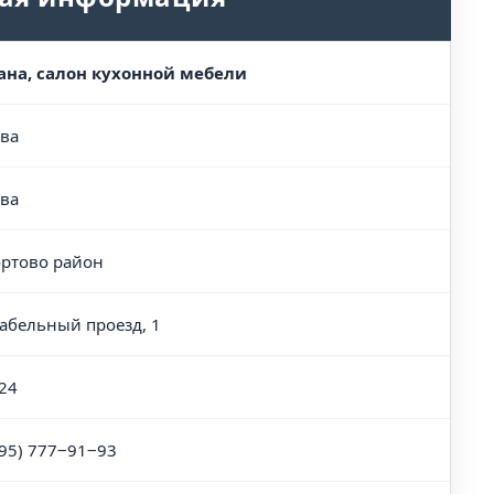
на, салон кухонной мебели
ва
ва
ртово район
Кабельный проезд, 1
24
495) 777‒91‒93