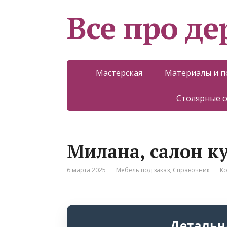
Все про д
Мастерская
Материалы и 
Столярные 
Милана, салон к
6 марта 2025
Мебель под заказ
,
Справочник
Ко
Детальн