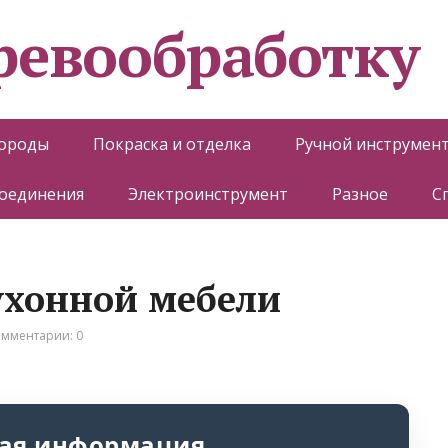
еревообработку
породы
Покраска и отделка
Ручной инструмен
соединения
Электроинструмент
Разное
С
ухонной мебели
мментарии: 0
ая информация