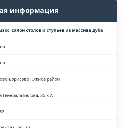
ая информация
экс, салон столов и стульев из массива дуба
ва
ва
ово-Борисово Южное район
а Генерала Белова, 35 к А
83
495) 781‒00‒17