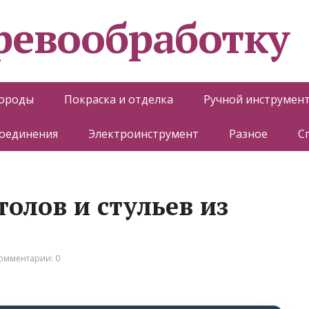
еревообработку
породы
Покраска и отделка
Ручной инструмен
соединения
Электроинструмент
Разное
С
толов и стульев из
омментарии: 0