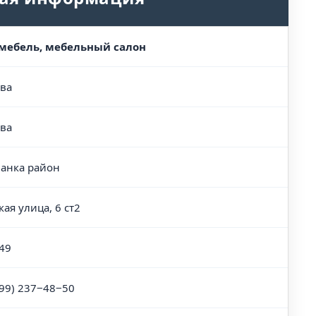
мебель, мебельный салон
ва
ва
анка район
ая улица, 6 ст2
49
499) 237‒48‒50