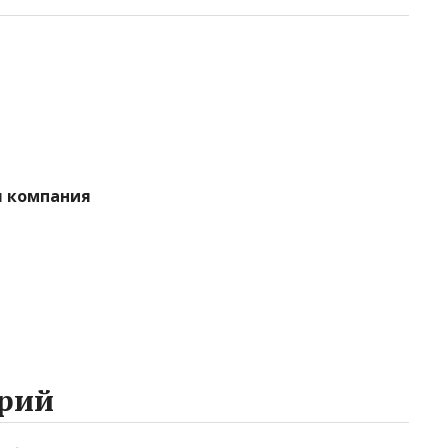
я компания
рий