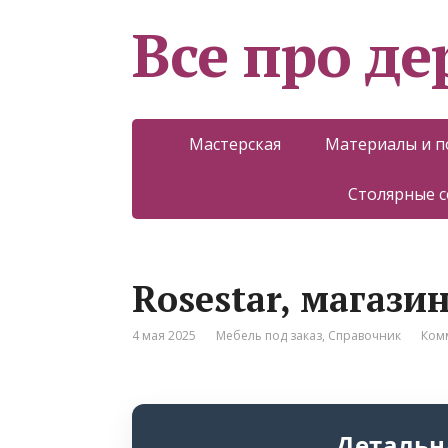
Все про д
Мастерская
Материалы и 
Столярные 
Rosestar, магази
4 мая 2025
Мебель под заказ
,
Справочник
Ком
Детальн