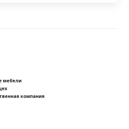
е мебели
цех
твенная компания