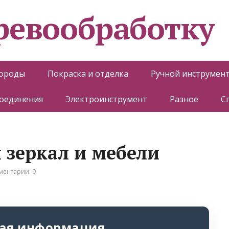
еревообработку
породы
Покраска и отделка
Ручной инструмен
соединения
Электроинструмент
Разное
С
н зеркал и мебели
ментарии: 0
ая информация