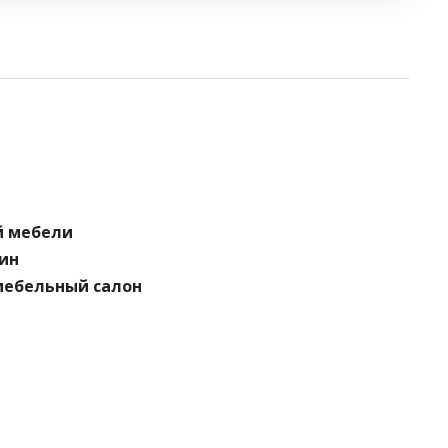
й мебели
зин
, мебельный салон