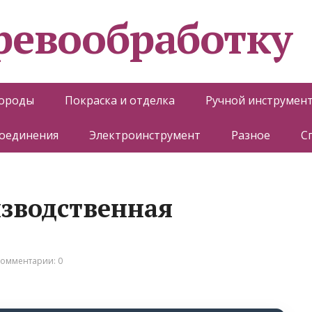
еревообработку
породы
Покраска и отделка
Ручной инструмен
соединения
Электроинструмент
Разное
С
изводственная
омментарии: 0