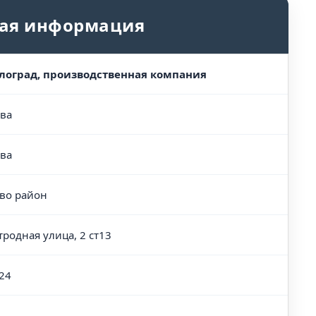
ая информация
лоград, производственная компания
ва
ва
во район
тродная улица, 2 ст13
24