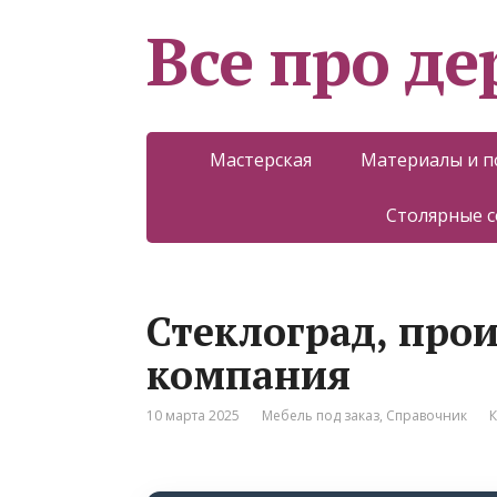
Все про д
Мастерская
Материалы и 
Столярные 
Стеклоград, про
компания
10 марта 2025
Мебель под заказ
,
Справочник
К