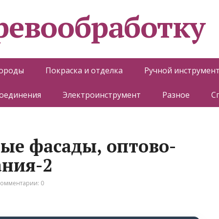
еревообработку
породы
Покраска и отделка
Ручной инструмен
соединения
Электроинструмент
Разное
С
ые фасады, оптово-
ания-2
омментарии: 0