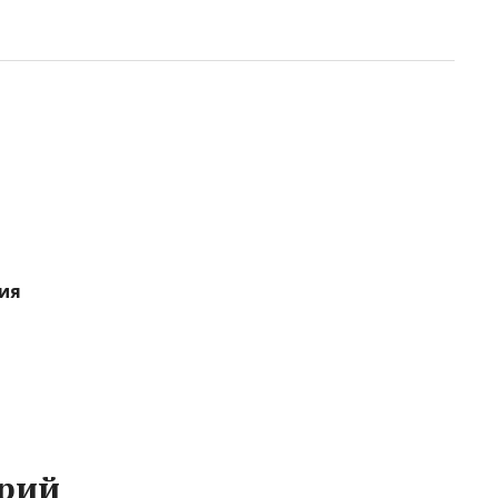
ия
рий