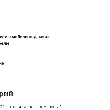
лению мебели под заказ
ебели
нь
рий
Обязательные поля помечены
*