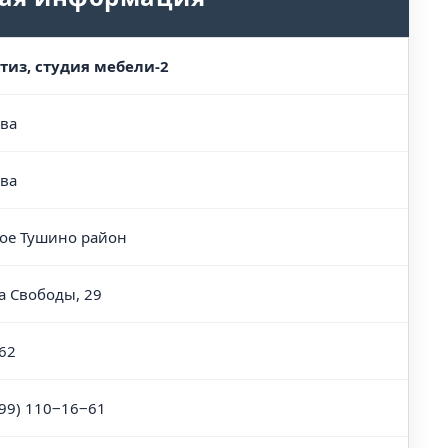
тиз, студия мебели-2
ва
ва
е Тушино район
а Свободы, 29
62
499) 110‒16‒61